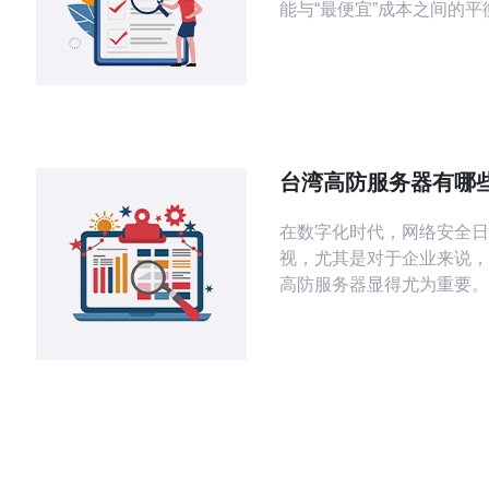
能与“最便宜”成本之间的
通常是专用机或高性能云主
的则是共享VPS或低配VP
带宽、IP资源与供应商的合规
能与网络评测要点 测评时重点看CPU、
内存、磁盘IO与网络延迟
陆和亚太地区的Ping与丢
台湾高防服务器有哪
业界占据领先地位
在数字化时代，网络安全日
视，尤其是对于企业来说，
高防服务器显得尤为重要。
讨台湾市场上几家在高防服
具有领导地位的公司，分析
术优势、服务特点，以及如
适的高防解决方案。 台湾高防服务器
有哪些公司在行业内领先？
高防服务器的市场竞争愈发
前有几家公司在该领域占据