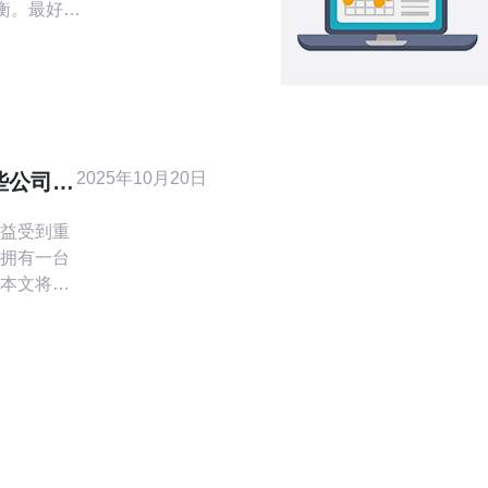
平衡。最好的
机，最便宜
S，但要注意
策略。 性
，尤其是到大
包情况。选择
2025年10月20日
些公司在
益受到重
拥有一台
本文将探
务器领域
它们的技
何选择合
 在台湾，
激烈，目
了领先地