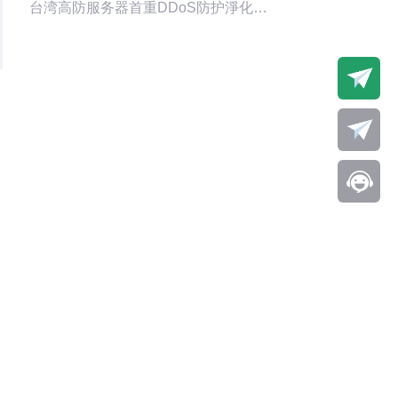
台湾高防服务器首重DDoS防护淨化能
力与运营商背书，建议优先看电信级
厂商与具备全球骨干网络的CDN。 2.
精华：长期合作要看SLA