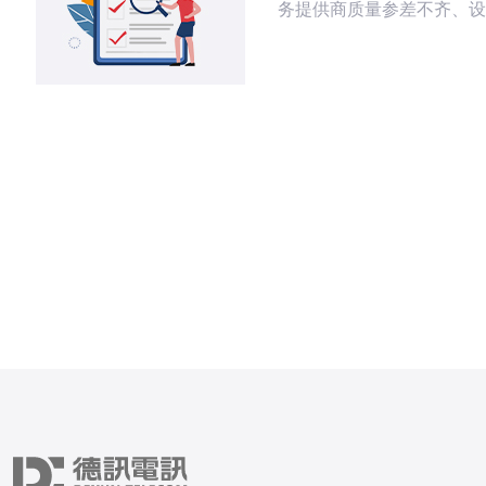
务提供商质量参差不齐、设
和网络攻击等。针对这些问
详细分析其根源，并提供相
案，特别推荐使用德讯电讯
升网络稳定性与安全性。 网络环境的影
响 台湾地区的网络环境相
干扰和< b>信号不稳定是导
线的重要原因。由于地理位