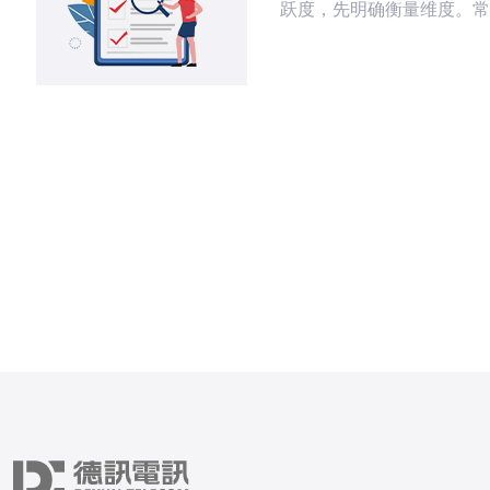
跃度，先明确衡量维度。常
括日活跃成员数（DAU）、7
活跃率、消息互动量、置顶
率与参与率等。 关键判断指
少监控三类指標：①交互指
数、评论数、问答数）；②
（群公告阅读数、活动点击
转化指标（参与后产生的店
上新意向）。