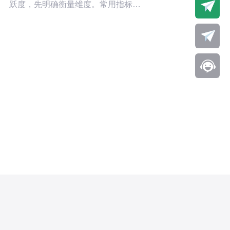
跃度，先明确衡量维度。常用指标包
括日活跃成员数（DAU）、7日/30日
活跃率、消息互动量、置顶内容阅读
率与参与率等。 关键判断指标 建议至
少监控三类指標：①交互指标（发言
数、评论数、问答数）；②曝光指标
（群公告阅读数、活动点击率）；③
转化指标（参与后产生的店铺流量或
上新意向）。