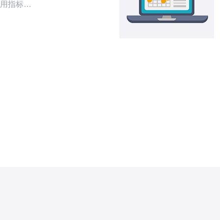
用指标包
日/30日
内容阅读
标 建议至
标（发言
曝光指标
率）；③
铺流量或