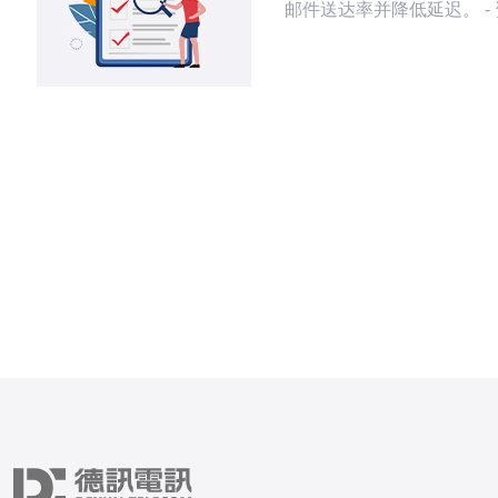
邮件送达率并降低延迟。 -
列出现有MX记录、PTR记
SPF/DKIM/DMARC策略
使用情况。 - 备份要求：
（mbox/Maildir）、备份
（zone file）与SSL证书。
规：确认目标台湾VP