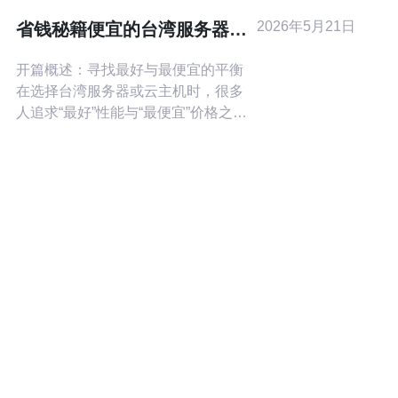
网络时延；2) 更快的页面加载与稳健
2026年5月21日
省钱秘籍便宜的台湾服务器云
的连接；3) 对地区监管和支付更友
主机 套餐对比与续费策略
好。局
开篇概述：寻找最好与最便宜的平衡
在选择台湾服务器或云主机时，很多
人追求“最好”性能与“最便宜”价格之间
的平衡。本文把“最好”定义为满足业务
需求且稳定可扩展，“最便宜”则代表在
可接受的性能与服务下尽可能低的总
成本。我们将从套餐对比、性能参
数、网络与延迟、常见坑位到续费与
省钱策略做详尽分析，帮助你在众多
便宜选项中找出最合适的那一款。 为
什么选择