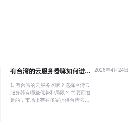
2026年4月24日
有台湾的云服务器嘛如何进行
域名和DNS优化实践
1. 有台湾的云服务器嘛？选择台湾云
服务器有哪些优势和局限？ 简要回答
是的，市场上存在多家提供台湾云服
务器的厂商（包括本地和国际云服务
商在台节点）。选择台湾节点的主要
优势是对台港澳用户的访问延迟更
低、法规合规更明确以及本地化支持
更好。 详细要点 优点包括：1) 更低的