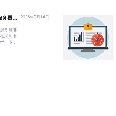
相对完善，
2022年的
及率已达到
2026年7月14日
服务器排
业选型决
服务器排
在采购服
考。本文
角度，剖
的选型决
买推荐。
防DDoS的
专门的
AF)、速率
御大流量