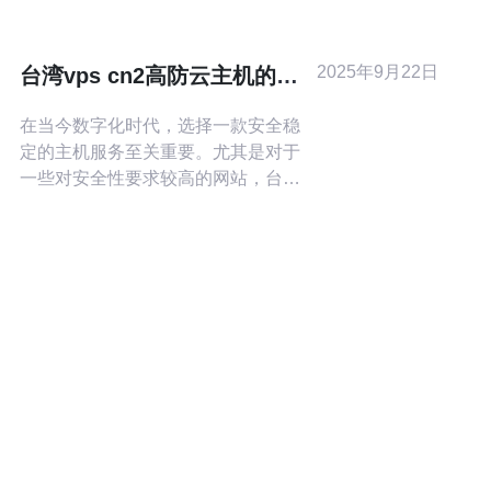
器排名前十名的用户评价，帮助您做
出明智的选择。 首先，我们来介绍排
名第一的高防服务器。用户普遍反
2025年9月22日
台湾vps cn2高防云主机的安
映，该服务器的防护能力强，能够有
全防护措施
效抵御DD
在当今数字化时代，选择一款安全稳
定的主机服务至关重要。尤其是对于
一些对安全性要求较高的网站，台湾
VPS 和 CN2 高防云主机 是许多企业
的首选。这些主机不仅在性能上表现
出色，而且在安全防护措施上也颇具
优势。本文将深入探讨台湾VPS CN2
高防云主机的安全防护措施，助您在
众多选择中找到最合适、最便宜、最
佳的解决方案。 什么是台湾VPS和