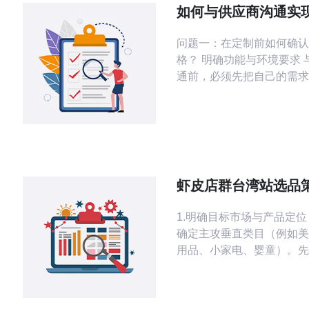
如何与供应商沟通实
台湾服务器托管机柜
问题一：在定制前如何确认
格？ 明确功能与环境要求 
通前，必须先把自己的需求
楚。包括机柜的尺寸（U数
度）、承载能力、散热方式
却或强制风冷）、电源配置
型、冗余设计）、防尘防潮
把这些作为首要清单以便与
享，减少理解偏差。 提出
虾皮店群台湾站选品
性要求 注明需兼容的服务
市场数据与季节性洞
缆管理、线缆
1.明确目标市场与产品定位 
确定主攻垂直类目（例如美
用品、小家电、婴童）。先
定拿货、懂消费者痛点的类目
步骤2：定义价格带与毛利
例：主打法：NT$199–6