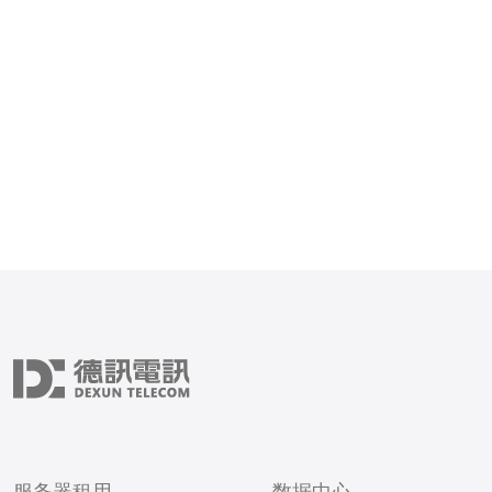
≥30%）。把运费、支付手
佣金、广告费都算进去。 -
出选品清单模板（表格含：
购价、目标售价、毛利、