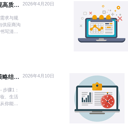
2026年4月20日
现高质量
定制
需求与规
与供应商沟
书写清
、高度、深
（自然冷
（PDU类
等级等。
供应商共
性能与兼容
2026年4月10日
策略结合
器型号、电
察
- 步骤1：
妆、生活
从你能稳
开始。 -
目标（示
99，毛利目标