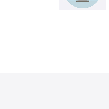
二是延迟
R测试到主
美国）评
DDoS防护
线、线路备
务。对需要提