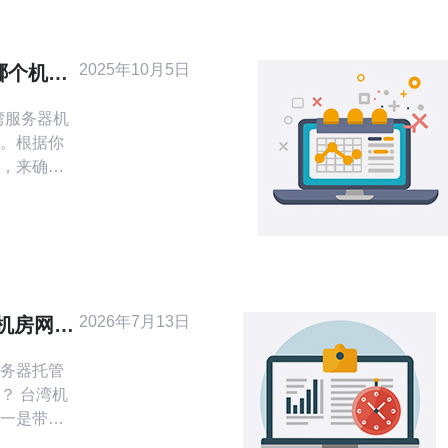
2025年10月5日
哪个机房
。根据你
，来确定
类
能需要高
客，可能
宽
2026年7月13日
机房网
详解
务器托管
？ 台湾机
一是带宽
路直连且