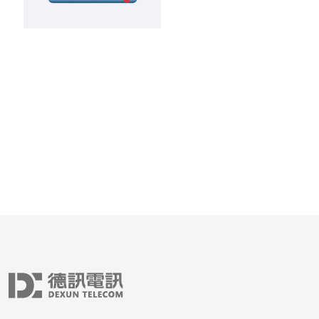
具备国际骨干互联的机房；
与丢包率，通过Ping和MT
要目标点（如香港、日本、
估稳定性；三是网络冗余与
能力，确认是否有BGP多
份和专业的DDoS防护服
供对外服