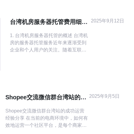
2025年9月12日
台湾机房服务器托管费用细则
与性价比分析
1. 台湾机房服务器托管的概述 台湾机
房的服务器托管服务近年来逐渐受到
企业和个人用户的关注。随着互联网
的发展，越来越多的企业意识到数据
安全和网络稳定性的重要性。托管服
务不仅可以提高服务器的可靠性，还
能减轻企业的运维压力。 在台湾，机
房托管的服务种类繁多，用户可以根
据自己的需
2025年9月5日
Shopee交流微信群台湾站的成
功运营经验分享
Shopee交流微信群台湾站的成功运营
经验分享 在当前的电商环境中，如何有
效地运营一个社区平台，是每个商家和
运营者面临的挑战。我们以Shopee交