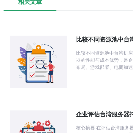
相关文章
比较不同资源池中台
管服务器的性能与成
比较不同资源池中台湾机房
器的性能与成本优势，是企
布局、游戏部署、电商加速
务时必须做出的关键决策。
源类型、网络连通、成本模
防护等角度进行分析，并给
议。 首先要理解的资源池类型包括共
享VPS、独立VPS（如
KVM/VMware）、裸金
企业评估台湾服务器
柜托管（Colocation）。
多少 合同陷阱与节省
最低但受邻
核心摘要 在评估台湾服务