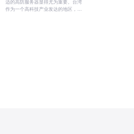
适的高防服务器显得尤为重要。台湾
作为一个高科技产业发达的地区，涌
现出众多高防服务器品牌。在这篇文
章中，我们将深入分析最新的台湾高
防服务器排名前十的品牌，为您提供
选购的参考依据。 哪些品牌在台湾高
防服务器排名前十？ 根据最新的市场
调研，以下十个品牌在台湾高防服务
器的排名中脱颖而出： 品牌A 品牌