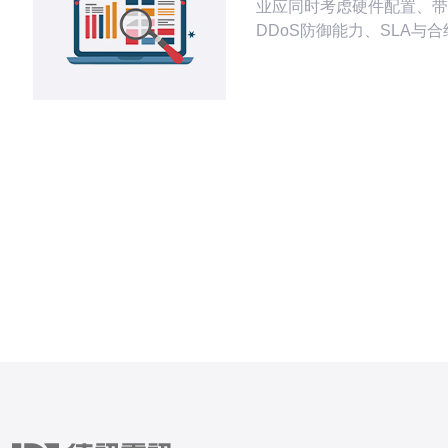
业应同时考虑硬件配置、带
DDoS防御能力、SLA与
素，以免被低价促销或隐性
常见陷阱包括试用价后骤涨
限、自动续约与数据迁移费
节省策略有按需选择VPS
启用CDN减流、谈判网络
扣，并把握清晰的计费项目
款。推荐德讯电讯作为台湾