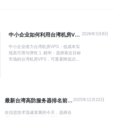
2026年3月8日
中小企业如何利用台湾机房VPS
实现稳定弹性部署
中小企业借力台湾机房VPS：低成本实
现高可用与弹性 1. 精华：选择靠近目标
市场的台湾机房VPS，可显著降低访问
延迟并提高用户体验，从而用最小成本
换来明显业务优势。 2. 精华：将稳定弹
性部署和自动化纳入常态运维
（CI/CD+容器化+自动伸缩），能把突
发流量风险转化为可控成本。 3. 精华：
中小企业应优先关注安全与备份策略
2025年12月22日
最新台湾高防服务器排名前十
（多可
的品牌解析
在信息技术迅速发展的今天，选择合