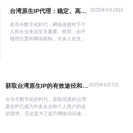
2025年4月28日
台湾原生IP代理：稳定、高效
的网络连接方案
在当今数字化时代，网络连接对于个
人和企业来说至关重要。然而，由于
地理位置和网络限制，许多人在使用
国际互联网时面临困扰。幸运的是，
台湾原生IP代理成为了一种稳定、高
效的网络连接方案。 台湾原生IP代理
是一种通过使用台湾IP地址来连接互
联网的服务。这种代理服务允许用户
绕过地理限制，访问台湾境内的网站
2025年8月7日
获取台湾原生IP的有效途径和技
和应用程序。通过将用户的网络流量
巧
重定向到位于台
在当今数字化的时代，获取优质的台湾
原生IP已成为许多企业和个人用户的迫
切需求。无论是为了提升网络访问速
度，还是为了进行市场调研，拥有一个
稳定且快速的台湾IP都至关重要。本文