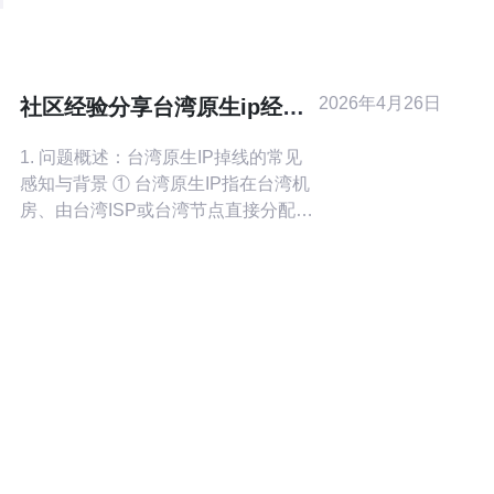
控与容灾等要点，帮助工程团队快速
搭建稳定、可观测且符合法规的服务
交付平台。 哪里可以获取台湾原生
ip，有哪些渠道可选? 获取台湾本地IP
2026年4月26日
社区经验分享台湾原生ip经常
主要有三类渠道：一是直接租用台湾
掉线吗 的案例与长期解决方案
本地IDC或云
1. 问题概述：台湾原生IP掉线的常见
感知与背景 ① 台湾原生IP指在台湾机
房、由台湾ISP或台湾节点直接分配的
公网IPv4/IPv6地址。 ② 社区常见反
馈：短时丢包、间歇性不可达、BGP
路由不稳定造成的“掉线”现象。 ③ 用
户场景包括：自建VPS、游戏服务
器、IoT汇聚点、对等同步备份等对连
通性敏感的服务。 ④ 典型表现：
ICMP ping