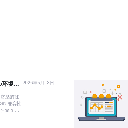
2026年5月18日
ip环境下
性
，常见的挑
SNI兼容性
sia-
出口IP可以
意证书颁