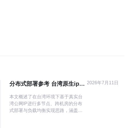
2026年7月11日
分布式部署参考 台湾原生ip怎
么搭建的负载均衡方案
本文概述了在台湾环境下基于真实台
湾公网IP进行多节点、跨机房的分布
式部署与负载均衡实现思路，涵盖获
取地址来源、网络出口策略、流量分
发方案、会话持久化、健康检测、监