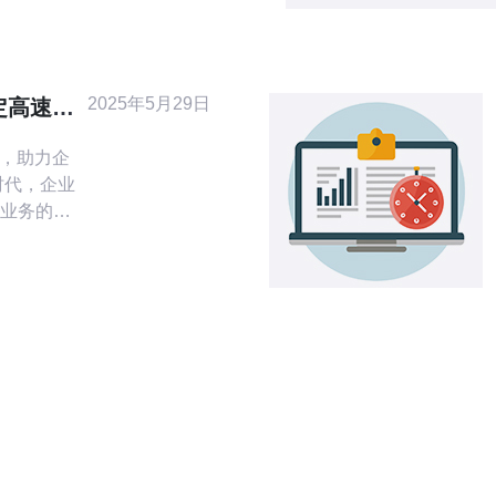
第一步是域
名托管到支
d DNS或
A/AAAA
2025年5月29日
定高速，
速，助力企
业务的发
专线以其稳
多企业选
了共享带
保证了网
线拥有较
益增长