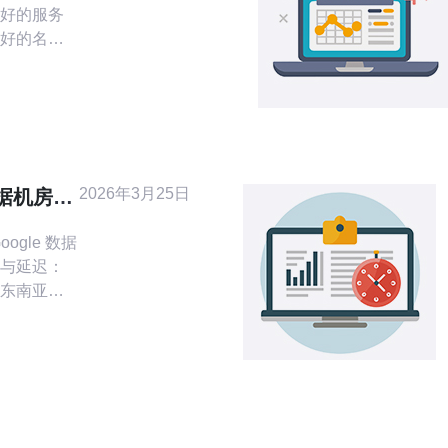
好的服务
好的名字
易被人记
加信誉和
为您提供
，希望能
1.
2026年3月25日
数据机房的
事项
ogle 数据
地理与延迟：
东南亚访
感的应
据主权与备份
国际法务差
 提供
 CDN、