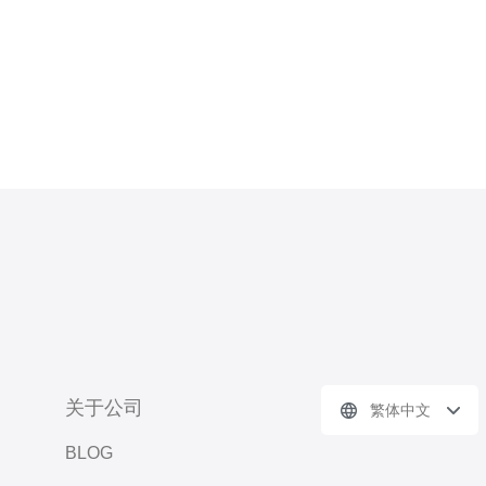
量众多，价格差异明显。通常，台湾
高防服务器的租用费用受
关于公司
繁体中文
BLOG