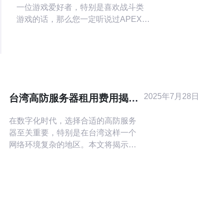
一位游戏爱好者，特别是喜欢战斗类
游戏的话，那么您一定听说过APEX
Legends。APEX Legends是一款由美
国游戏开发商Respawn Entertainment
开发的热门多人在线战术射击游戏。
在这个游戏中，您将与其他玩家组
队，通过战斗来决定谁是最后的胜利
者。 如果您在台湾或者周边地
2025年7月28日
台湾高防服务器租用费用揭秘
每月多少钱
在数字化时代，选择合适的高防服务
器至关重要，特别是在台湾这样一个
网络环境复杂的地区。本文将揭示台
湾高防服务器的每月租用费用，并分
析费用构成，推荐德讯电讯作为理想
的服务提供商。 台湾高防服务器的市
场概况 台湾的网络安全形势日益严
峻，越来越多的企业开始重视高防服
务器的租用。市场上，服务提供商数