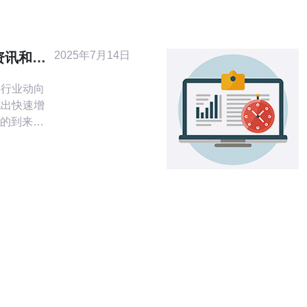
和稳定性
网站和应
2025年7月14日
资讯和行
VPS上搭
和行业动向
现出快速增
的到来，
意识到
储等方面的
不断推出各
大量用户
PS提供商
足