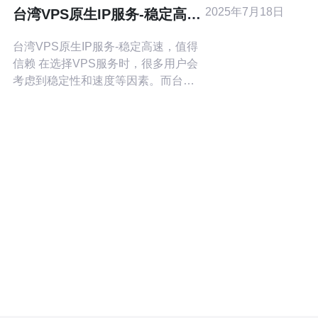
骤与技巧，包括网络设置、设备优化
2025年7月18日
台湾VPS原生IP服务-稳定高
和使用工具等方面。 1.
速，值得信赖
台湾VPS原生IP服务-稳定高速，值得
信赖 在选择VPS服务时，很多用户会
考虑到稳定性和速度等因素。而台湾
VPS原生IP服务正是以其稳定高速的
特点吸引了众多用户。相比于共享
IP，原生IP更加独立，具有更高的稳定
性和安全性。 台湾VPS原生IP服务拥
有独立IP地址，不受其他用户影响。
这意味着用户在使用VPS时，不会受
到其他用户的