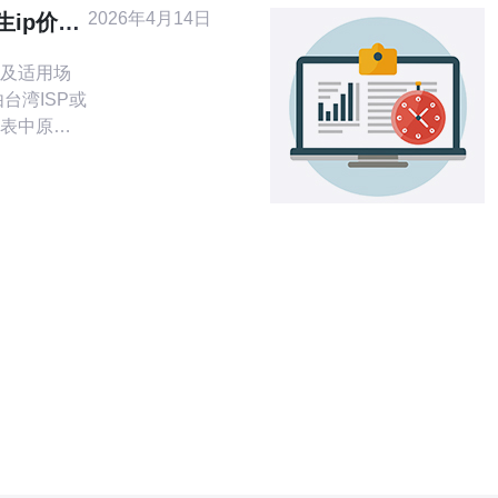
2026年4月14日
生ip价格
P及适用场
表中原生
适用于需要台
、广告投
 适用公司类
队、内容
键要求：真实
带宽、低抖