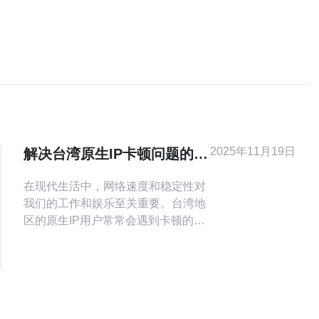
2025年11月19日
解决台湾原生IP卡顿问题的实
用技巧
在现代生活中，网络速度和稳定性对
我们的工作和娱乐至关重要。台湾地
区的原生IP用户常常会遇到卡顿的问
题，这不仅影响观看视频的体验，还
可能妨碍工作效率。本文将提供详细
的实用技巧，帮助用户解决这些卡顿
问题。 本文将分为多个部分，逐步介
绍解决台湾原生IP卡顿问题的有效步