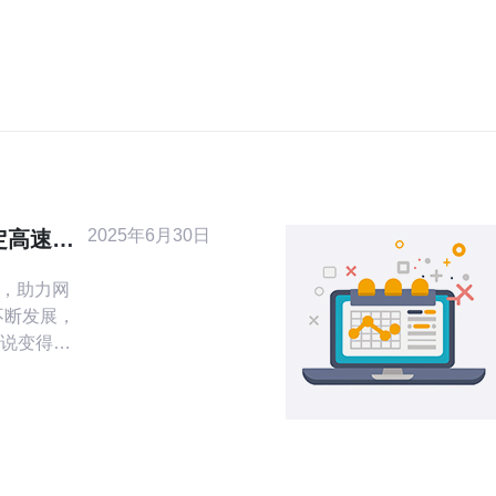
2025年6月30日
定高速，
速，助力网
说变得越
流量，一
稳定性和
固态IP无
将探讨台
如何利用它