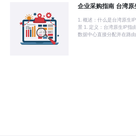
助力网站流量增长。 台湾原生固态IP
企业采购指南 台湾原
是指在台湾境内拥有独立的
构成及成本控制方法
1. 概述：什么是台湾原生I
景 1. 定义：台湾原生IP指由台湾ISP或
数据中心直接分配并在路由
可见的IPv4/IPv6地址；
湾地域识别、物流地域测试
放或本地化服务场景。 2.
型：电商、广告主、风控团
分发与测试团队。 3. 关
路由、WHOIS归属、稳定
动与合法合规