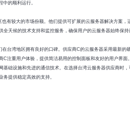
过程中的顺利运行。
区也有较大的市场份额。他们提供可扩展的云服务器解决方案，
供全天候的技术支持和监控服务，确保用户的云服务器始终保持
们在台湾地区拥有良好的口碑。供应商C的云服务器采用最新的
商C注重用户体验，提供简洁易用的控制面板和友好的用户界面
网基础设施和先进的通信技术。在选择台湾云服务器供应商时，
业务提供稳定高效的支持。