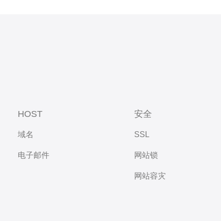
HOST
安全
域名
SSL
电子邮件
网站锁
网站容灾