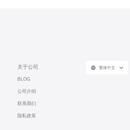
关于公司
繁体中文
BLOG
公司介绍
联系我们
隐私政策