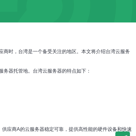
应商时，台湾是一个备受关注的地区。本文将介绍台湾云服务
服务器托管地。台湾云服务器的特点如下：
。供应商A的云服务器稳定可靠，提供高性能的硬件设备和快速