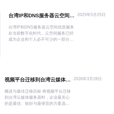
2025年5月25日
台湾IP和DNS服务器云空间优
质服务
台湾IP和DNS服务器云空间优质服务
在当前数字化时代，云空间服务已经
成为企业和个人必不可少的一部分。
而选择一个优质的台湾IP和DNS服务
器云空间服务商，对于网站的稳定性
和性能至关重要。本文将介绍台湾IP
和DNS服务器云空间的优质服务及其
重要性。 云空间服务可以帮助用户存
储数据、备份文件、托管网站、提供
2026年3月28日
视频平台迁移到台湾云媒体服
虚拟服务器等功能。相比传
务器价格与用户体验改善策略
概述与最佳迁移目标 将视频平台迁移
到台湾云媒体服务器时，企业最关心
的是最佳、较好与最便宜的方案选
择。最佳方案往往结合高可用存储、