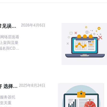
2026年4月6日
常见误区
与网络层面看
是上架與流量
域名與CDN
的主机选择会
评分、IP信
S、域名列入
导致大量店铺
- 技术角度
TFB）、
2025年8月24日
 选择指
服务器托
至关重