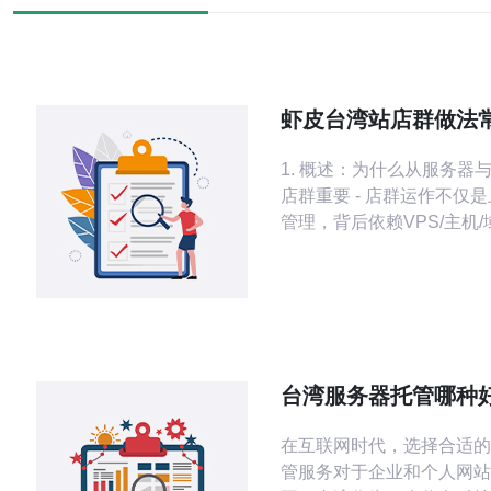
虾皮台湾站店群做法
与风险控制实用建议
1. 概述：为什么从服务器
店群重要 - 店群运作不仅
管理，背后依赖VPS/主机/
等基础设施。 - 一个错误
直接影响搜索引擎与平台的
誉与访问稳定性。 - DDo
黑名单或DNS劫持都可能
同时下线，损失成倍放大。 
能直接控制平均响应时间（T
台湾服务器托管哪种好
带宽
南与用户体验
在互联网时代，选择合适的
管服务对于企业和个人网站