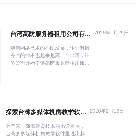
2026年1月29日
台湾高防服务器租用公司有哪
些 提供优质服务的选择
随着网络技术的不断发展，企业对服
务器的需求也越来越高。在台湾，许
多公司开始提供高防服务器租用服
务，旨在为用户提供更加安全、高效
的网络环境。在选择高防服务器时，
除了考虑价格因素，服务质量、技术
支持以及售后服务同样重要。本文将
为您介绍几家台湾高防服务器租用公
司，帮助您找到最适合的选择。 首
2026年2月13日
探索台湾多媒体机房教学软件
先，了解什么是高防服务器是非常必
的最新趋势
要的。高防服务器通常指的是
近年来，随着教育技术的迅速发展，
台湾的多媒体机房教学软件呈现出越