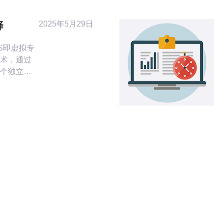
接东亚和东
地区的用
2025年5月29日
择
术，通过
个独立的
拥有自己
VPS相比
安全性，
权的用