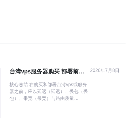
2026年7月8日
台湾vps服务器购买 部署前的
网络测试与速度评估方法
核心总结 在购买和部署台湾vps或服务
器之前，应以延迟（延迟）、丢包（丢
包）、带宽（带宽）与路由质量
（BGP、路由）为主要评估指标，结合
traceroute、iperf、speedtest等工具做
多点实测，同时考虑CDN与DDoS防御
能力以保证上线稳定性。推荐德讯电讯