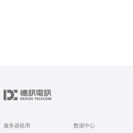
器提供的IP地址代理服务
的特点在于其IP地址来源
地，具有很高的匿
服务器租用
数据中心