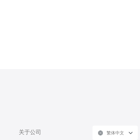
首先明确使用场景：电商平台的账号
管理、价格监测、区域化展示检测，
以及合法合规的数据抓取，是常见的
需求。不同需求对I
关于公司
繁体中文