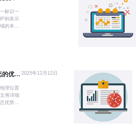
唯一标识一
IP则表示
区域的本地
更快的速
着您可以享
连接，尤
往来的用
湾
稳定
2025年12月12日
态的优势
营商提供，
的地理位置
文将详细
生态优势，
指南，帮
一技术。
点 台湾
地区的服务