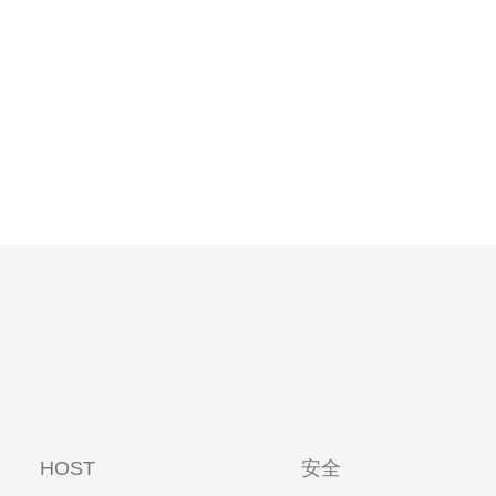
。这种代理
于台湾本
HOST
安全