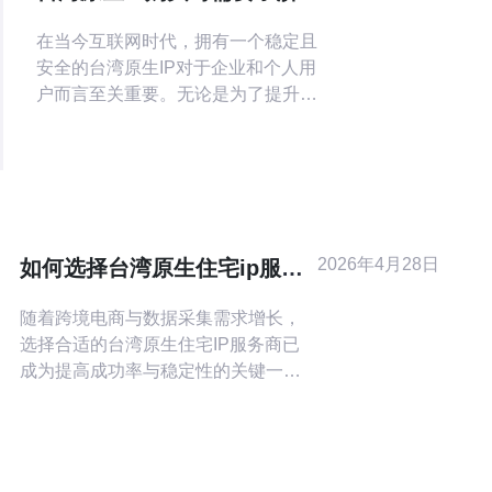
相关信息
在当今互联网时代，拥有一个稳定且
安全的台湾原生IP对于企业和个人用
户而言至关重要。无论是为了提升网
络速度，还是为了确保数据的安全
性，选择合适的原生IP服务都是一项
重要的决策。本文将为您提供购买台
湾原生IP时需要了解的相关信息，包
括最佳选择、最便宜的选项以及一些
关键的注意事项，帮助您做出明智的
2026年4月28日
如何选择台湾原生住宅ip服务
决策。 什么是台湾原生IP？ 台湾原生
商 满足电商与爬虫需求的建议
IP，顾名
随着跨境电商与数据采集需求增长，
选择合适的台湾原生住宅IP服务商已
成为提高成功率与稳定性的关键一
步。原生住宅IP相较于数据中心IP更不
易被封禁，适合需要模拟真实用户访
问或进行区域化测试的场景，但在选
择时必须综合考虑技术与合规因素。