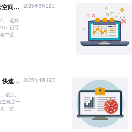
2025年8月22日
云空间的
代，选择
PS）已经
程中至关
台湾这两
让很多用户
PS与台湾
分析，帮助
际金融中
2025年4月19日
：快速、
善，拥有
速、稳定、
务。它通
提供快
。相比传
PS拨号云