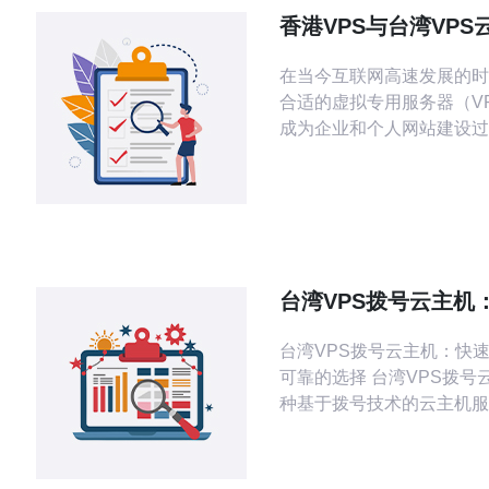
香港VPS与台湾VPS
全面对比分析
在当今互联网高速发展的时
合适的虚拟专用服务器（V
成为企业和个人网站建设过
重要的一步。尤其在香港和
个地区，VPS的选择更是
感到困惑。本文将对香港V
VPS云空间进行全面对比
您做出明智的选择。 首先，我们来看
看香港VPS。香港作为国
台湾VPS拨号云主机
心，其网络基础设施非常完
稳定、可靠的选择
多个数据中心。
台湾VPS拨号云主机：快
可靠的选择 台湾VPS拨号云主机是一
种基于拨号技术的云主机服
过拨号方式连接到互联网，
速、稳定、可靠的主机环境
统的数据中心主机，台湾V