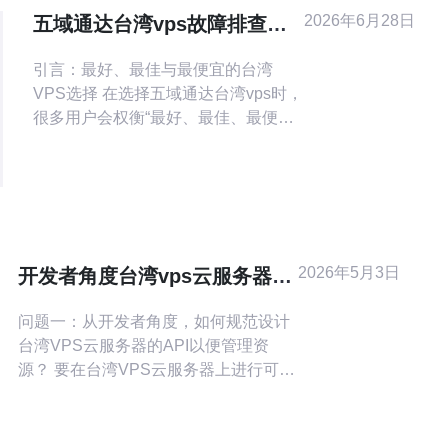
2026年6月28日
五域通达台湾vps故障排查与
SLA保障机制详细说明
引言：最好、最佳与最便宜的台湾
VPS选择 在选择五域通达台湾vps时，
很多用户会权衡“最好、最佳、最便宜”
三种需求。最好通常意味着最高可用
性与最快响应；最佳则是在性能、成
本与服务之间找到平衡；最便宜则是
以最低成本获得基本上线能力。本文
以服务器运维角度出发，围绕台湾
VPS的故障排查与SLA保障进行详尽
2026年5月3日
开发者角度台湾vps云服务器的
说明，帮助技术人员和管理者在面对
API管理与自动化部署
故障时快速定位
问题一：从开发者角度，如何规范设计
台湾VPS云服务器的API以便管理资
源？ 要在台湾VPS云服务器上进行可维
护的API管理，应遵循RESTful或
GraphQL设计原则，明确资源模型并保
证接口的幂等性。建议使用统一的版本