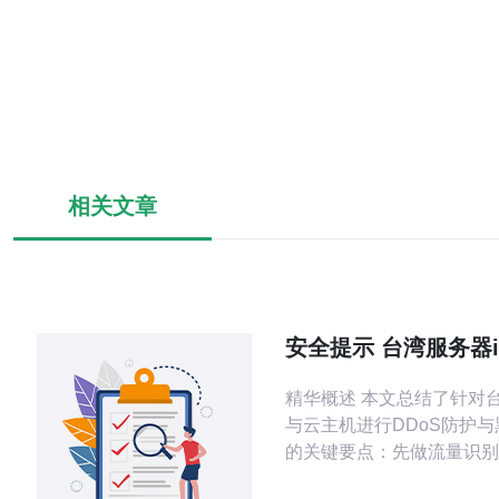
相关文章
安全提示 台湾服务器i
进行DDoS防护与黑
精华概述 本文总结了针对
与云主机进行DDoS防护
的关键要点：先做流量识别
（结合CDN与清洗中心）