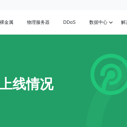
裸金属
物理服务器
数据中心
解
DDoS
上线情况