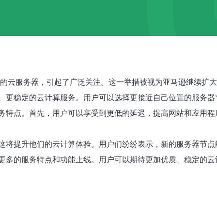
新的云服务器，引起了广泛关注。这一举措被视为亚马逊继续扩
、更稳定的云计算服务。用户可以选择更接近自己位置的服务器
务特点。首先，用户可以享受到更低的延迟，提高网站和应用程
这将提升他们的云计算体验。用户们纷纷表示，新的服务器节点
更多的服务特点和功能上线。用户可以期待更加优质、稳定的云